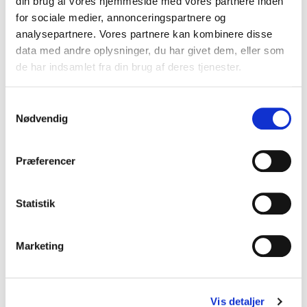
din brug af vores hjemmeside med vores partnere inden
Varenr.: 10001929
for sociale medier, annonceringspartnere og
analysepartnere. Vores partnere kan kombinere disse
data med andre oplysninger, du har givet dem, eller som
de har indsamlet fra din brug af deres tjenester.
Samtykkevalg
Nødvendig
Præferencer
Statistik
Marketing
Vis detaljer