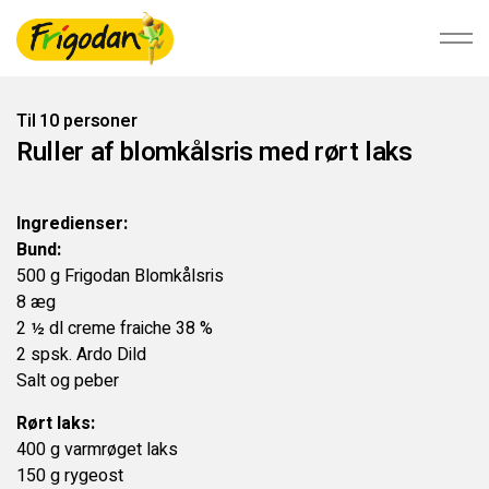
Til 10 personer
Ruller af blomkålsris med rørt laks
Foodservice
Ingredienser:
Detail
Bund:
500 g Frigodan Blomkålsris
Bæredygtighed
8 æg
2 ½ dl creme fraiche 38 %
2 spsk. Ardo Dild
Om Ardo NV
Salt og peber
Rørt laks:
Ardo.com
400 g varmrøget laks
150 g rygeost