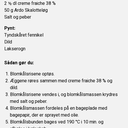
KONTAKT OS
2 ½ dl creme fraiche 38 %
50 g Ardo Skalotteløg
Salt og peber
Pynt:
Tyndskåret fennikel
Dild
Lakserogn
Sådan gør du:
Blomkålsrisene optøs.
Æggene røres sammen med creme fraiche 38 % og
dild.
Blomkålsrisene vendes i, og blomkålsmassen krydres
med salt og peber.
Blomkålsmassen fordeles på en bageplade med
bagepapir, der er sprayet med olie.
Blomkålsbunden bages ved 190 °C i 10 min. og