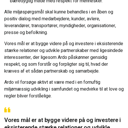
bæredygtig måde med respekt for mennesker.
Alle miljøspørgsmål skal kunne behandles i en åben og
Miljø
positiv dialog med medarbejdere, kunder, avlere,
leverandører, transportører, myndigheder, organisationer,
Historie
presse og befolkning.
Vores mål er at bygge videre på og investere i eksisterende
Ardo i tal
stærke relationer og udvikle partnerskaber med ligesindede
interessenter, der ligesom Ardo påskønner gensidig
Job hos Ardo NV
respekt, og som forstår og forpligter sig til, hvad der
kræves af et sådan partnerskab og samarbejde.
Ardo.com
Ardo vil forsøge aktivt at være med i en fornuftig
miljømæssig udvikling i samfundet og medvirke til at love og
KONTAKT OS
regler bliver forståelige.
Vores mål er at bygge videre på og investere i
eksisterende stærke relationer og udvikle