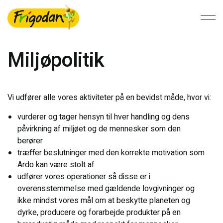
Miljøpolitik
Foodservice
Vi udfører alle vores aktiviteter på en bevidst måde, hvor vi:
Detail
vurderer og tager hensyn til hver handling og dens
påvirkning af miljøet og de mennesker som den
Bæredygtighed
berører
træffer beslutninger med den korrekte motivation som
Ardo kan være stolt af
Om Ardo NV
udfører vores operationer så disse er i
overensstemmelse med gældende lovgivninger og
Kontakt os
ikke mindst vores mål om at beskytte planeten og
dyrke, producere og forarbejde produkter på en
Vores værdier