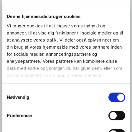
Denne hjemmeside bruger cookies
Vi bruger cookies til at tilpasse vores indhold og
Quick links
annoncer, til at vise dig funktioner til sociale medier og til
at analysere vores trafik. Vi deler også oplysninger om
din brug af vores hjemmeside med vores partnere inden
for sociale medier, annonceringspartnere og
Kontakt foodservice
Foodservice: Produkter
analysepartnere. Vores partnere kan kombinere disse
Detail: Opskrifter
Kontakt os
data med andre oplysninger, du har givet dem, eller som
de har indsamlet fra din brug af deres tjenester.
Fællesskab
Samtykkevalg
Nødvendig
Præferencer