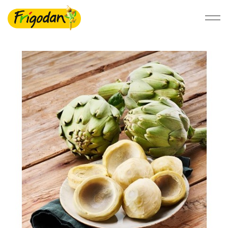
Foodservice
Detail
Bæredygtighed
Om Ardo NV
Ardo.com