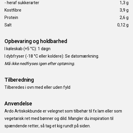
- heraf sukkerarter
1,3 g
Kostfibre
3,9 g
Protein
2,6 g
Salt
0,12 g
Opbevaring og holdbarhed
I køleskab (+5 °C): 1 døgn
I dybfryser (-18 °C eller koldere): Se datomærkning.
Må ikke nedfryses igen efter optøning.
Tilberedning
Tilberedes i ovn med eller uden fyld
Anvendelse
Ardo Artiskokbunde er velegnet som tilbehør til fx lam eller som
vegetarisk ret med bønner og dild. Mangler du inspiration til
spændende retter, så tag et kig rundt på siden.