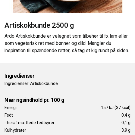
KONTAKT OS
Artiskokbunde 2500 g
Ardo Artiskokbunde er velegnet som tilbehør til fx lam eller
som vegetarisk ret med bønner og dild. Mangler du
inspiration til spændende retter, så tag et kig rundt på siden.
Ingredienser
Ingredienser: Artiskokbunde.
Næringsindhold pr. 100 g
Energi
157 kJ (37 kcal)
Fedt
0,4 g
- heraf mættede fedtsyrer
0,1 g
Kulhydrater
3,9 g