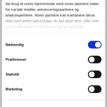
5800 Nyborg
din brug af vores hjemmeside med vores partnere inden
Denmark
for sociale medier, annonceringspartnere og
VAT: DK44135426
analysepartnere. Vores partnere kan kombinere disse
data med andre oplysninger, du har givet dem, eller som
Tlf.: +45 65 310 310
de har indsamlet fra din brug af deres tjenester.
info@frigodan.dk
Samtykkevalg
Nødvendig
Præferencer
Quick links
Statistik
Kontakt foodservice
Foodservice: Produkter
Marketing
Detail: Opskrifter
Kontakt os
Fællesskab