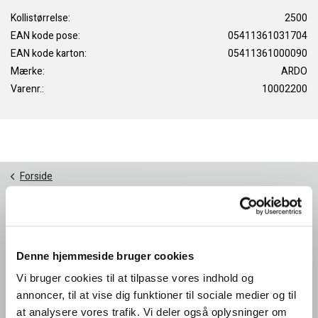
Kollistørrelse:
2500
EAN kode pose:
05411361031704
EAN kode karton:
05411361000090
Mærke:
ARDO
Varenr.:
10002200
Forside
Foodservice: Produkter
Produkt
Denne hjemmeside bruger cookies
Ardo NV Denmark Office
Vi bruger cookies til at tilpasse vores indhold og
Filial af Ardo NV, Belgien
annoncer, til at vise dig funktioner til sociale medier og til
Romsøvej 25
at analysere vores trafik. Vi deler også oplysninger om