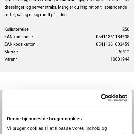
dressinger, og server straks. Mangler du inspiration til spændende
retter, så tag et kig rundt på siden.
Kollistørrelse:
250
EAN kode pose:
05411361184608
EAN kode karton:
05411361003459
Mærke:
ARDO
Varenr.:
10001944
Forside
Foodservice: Produkter
Produkt
Denne hjemmeside bruger cookies
Vi bruger cookies til at tilpasse vores indhold og
Ardo NV Denmark Office