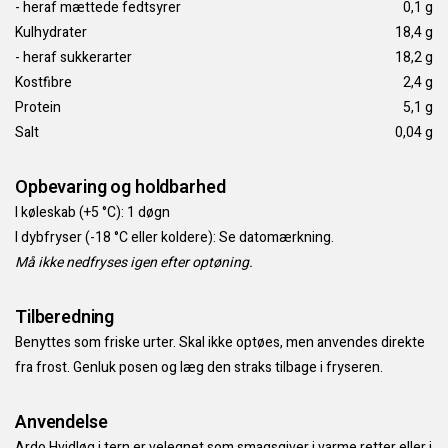
- heraf mættede fedtsyrer
0,1 g
Kulhydrater
18,4 g
- heraf sukkerarter
18,2 g
Kostfibre
2,4 g
Protein
5,1 g
Salt
0,04 g
Opbevaring og holdbarhed
I køleskab (+5 °C): 1 døgn
I dybfryser (-18 °C eller koldere): Se datomærkning.
Må ikke nedfryses igen efter optøning.
Tilberedning
Benyttes som friske urter. Skal ikke optøes, men anvendes direkte
fra frost. Genluk posen og læg den straks tilbage i fryseren.
Anvendelse
Ardo Hvidløg i tern er velegnet som smagsgiver i varme retter eller i