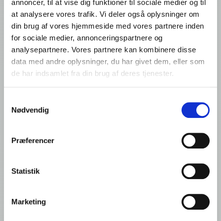
annoncer, til at vise dig funktioner til sociale medier og til
Filial af Ardo NV, Belgien
at analysere vores trafik. Vi deler også oplysninger om
Romsøvej 25
din brug af vores hjemmeside med vores partnere inden
5800 Nyborg
for sociale medier, annonceringspartnere og
Denmark
analysepartnere. Vores partnere kan kombinere disse
VAT: DK44135426
data med andre oplysninger, du har givet dem, eller som
de har indsamlet fra din brug af deres tjenester.
Tlf.: +45 65 310 310
Samtykkevalg
info@frigodan.dk
Nødvendig
Præferencer
Quick links
Statistik
Marketing
Kontakt foodservice
Foodservice: Produkter