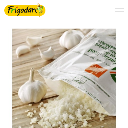
Foodservice
Detail
Bæredygtighed
Om Ardo NV
Ardo.com