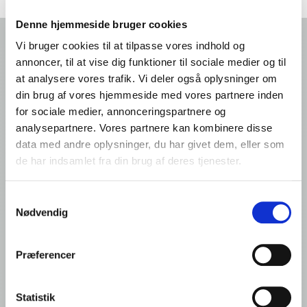
Denne hjemmeside bruger cookies
Forside
Vi bruger cookies til at tilpasse vores indhold og
Foodservice: Produkter
annoncer, til at vise dig funktioner til sociale medier og til
Produkt
at analysere vores trafik. Vi deler også oplysninger om
din brug af vores hjemmeside med vores partnere inden
for sociale medier, annonceringspartnere og
Ardo NV Denmark Office
analysepartnere. Vores partnere kan kombinere disse
Filial af Ardo NV, Belgien
data med andre oplysninger, du har givet dem, eller som
Romsøvej 25
de har indsamlet fra din brug af deres tjenester.
5800 Nyborg
Denmark
Samtykkevalg
VAT: DK44135426
Nødvendig
Tlf.: +45 65 310 310
Præferencer
info@frigodan.dk
Statistik