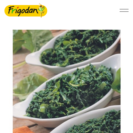
Foodservice
Detail
Bæredygtighed
Om Ardo NV
Ardo.com