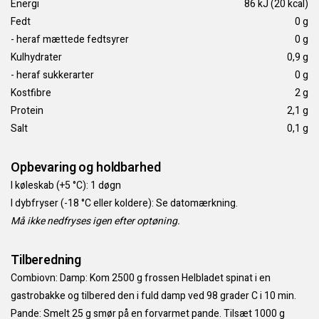
Energi
86 kJ (20 kcal)
Fedt
0 g
- heraf mættede fedtsyrer
0 g
Kulhydrater
0,9 g
- heraf sukkerarter
0 g
Kostfibre
2 g
Protein
2,1 g
Salt
0,1 g
Opbevaring og holdbarhed
I køleskab (+5 °C): 1 døgn
I dybfryser (-18 °C eller koldere): Se datomærkning.
Må ikke nedfryses igen efter optøning.
Tilberedning
Combiovn: Damp: Kom 2500 g frossen Helbladet spinat i en
gastrobakke og tilbered den i fuld damp ved 98 grader C i 10 min.
Pande: Smelt 25 g smør på en forvarmet pande. Tilsæt 1000 g