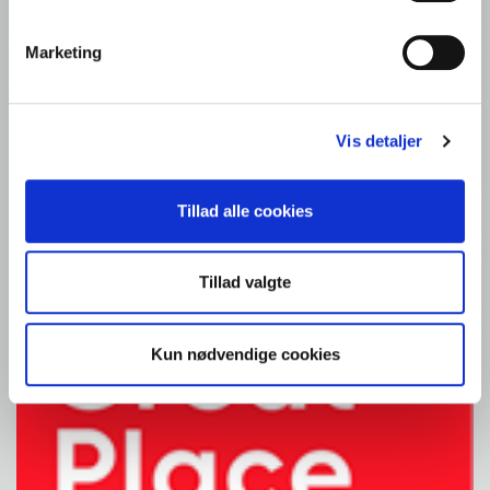
Quick links
Marketing
Vis detaljer
Kontakt foodservice
Foodservice: Produkter
Detail: Opskrifter
Kontakt os
Tillad alle cookies
Fællesskab
Tillad valgte
Kun nødvendige cookies