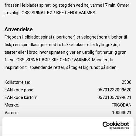
frossen Helbladet spinat, og steg den ved høj varme i 7 min. Omrør
jævnligt. OBS! SPINAT BØR IKKE GENOPVARMES.
Anvendelse
Frigodan Helbladet spinat (i portioner) er velegnet som tilbehør til
fisk, i en spinatlasagne med fx hakket okse- eller kyllingekød, i
tærter eller i brød, hvor spinaten giver en utrolig flot naturlig grøn
farve. OBS! SPINAT BØR IKKE GENOPVARMES. Mangler du
inspiration til spændende retter, så tag et kig rundt på siden.
Kollistørrelse:
2500
EAN kode pose:
05701232099620
EAN kode karton:
05701057099621
Mærke:
FRIGODAN
Varenr.:
10003021